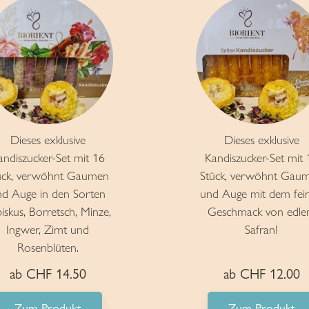
Dieses exklusive
Dieses exklusive
andiszucker-Set mit 16
Kandiszucker-Set mit 
ück, verwöhnt Gaumen
Stück, verwöhnt Gau
nd Auge in den Sorten
und Auge mit dem fei
iskus, Borretsch, Minze,
Geschmack von edl
Ingwer, Zimt und
Safran!
Rosenblüten.
ab CHF 14.50
ab CHF 12.00
Zum Produkt
Zum Produkt