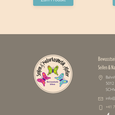
Bewusstse
Seifen & N
Bahnh
5012
SCH
info@
+41 7