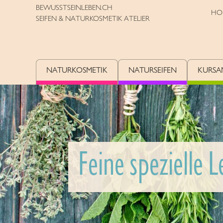
BEWUSSTSEINLEBEN.CH
HO
SEIFEN & NATURKOSMETIK ATELIER
NATURKOSMETIK
NATURSEIFEN
KURSA
Feine spezielle 